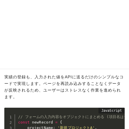
    data
:
{
        labels
:
[
'営業1課'
,
'営業2課'
,
'開発部'
]
,
        datasets
:
[
{
            label
:
'実績'
,
            data
:
[
1200000
,
1800000
,
950000
]
/
}
]
}
}
)
;
Because
③入力フォームでデータを簡単登録
But
実績の登録も、入力された値をAPIに送るだけのシンプルなコ
ードで実現します。ページを再読み込みすることなくデータ
が反映されるため、ユーザーはストレスなく作業を進められ
ます。
// フォームの入力内容をオブジェクトにまとめる (項目名はサ
const
 newRecord 
=
{
    projectName
:
'新規プロジェクトA'
,