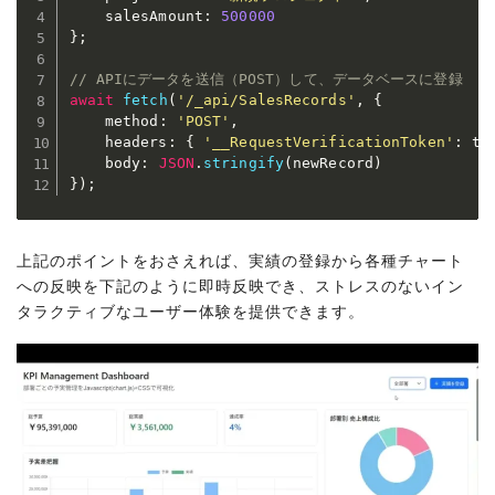
    salesAmount
:
500000
}
;
// APIにデータを送信（POST）して、データベースに登録
await
fetch
(
'/_api/SalesRecords'
,
{
    method
:
'POST'
,
    headers
:
{
'__RequestVerificationToken'
:
 to
    body
:
JSON
.
stringify
(
newRecord
)
}
)
;
But
上記のポイントをおさえれば、実績の登録から各種チャート
への反映を下記のように即時反映でき、ストレスのないイン
タラクティブなユーザー体験を提供できます。