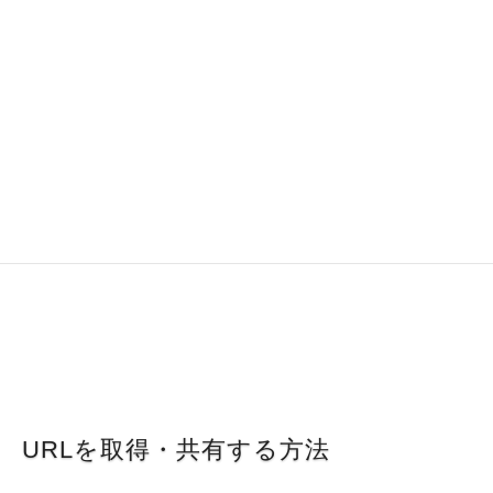
URL について
Microsoft Formsでは、作成したフォームを社内外に共有する
際に「URL（リンク）」を活用します。URLの取得方法や共
有範囲の設定、さらに短縮URLの活用によって、フォームの
配布効率やクリック率を高めることが可能です。
URLを取得・共有する方法