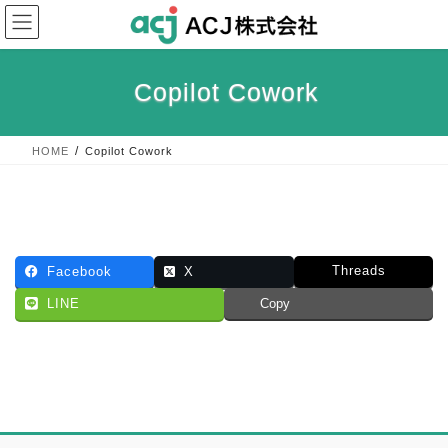
コ
ナ
ン
ビ
テ
ゲ
ン
ー
Copilot Cowork
ツ
シ
へ
ョ
ス
ン
HOME
Copilot Cowork
キ
に
ッ
移
プ
動
Threads
Facebook
X
LINE
Copy